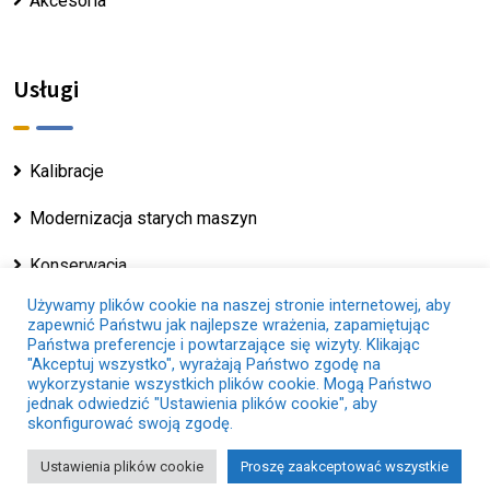
Akcesoria
Usługi
Kalibracje
Modernizacja starych maszyn
Konserwacja
Używamy plików cookie na naszej stronie internetowej, aby
zapewnić Państwu jak najlepsze wrażenia, zapamiętując
Państwa preferencje i powtarzające się wizyty. Klikając
"Akceptuj wszystko", wyrażają Państwo zgodę na
wykorzystanie wszystkich plików cookie. Mogą Państwo
Copyright © 2025 - Servosis.com |
Nota Prawna
|
jednak odwiedzić "Ustawienia plików cookie", aby
Polityka Dotycząca Plików Cookie
|
Polityka
skonfigurować swoją zgodę.
Prywatności
Ustawienia plików cookie
Proszę zaakceptować wszystkie