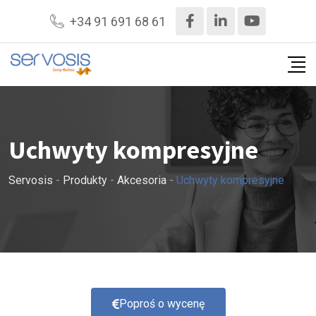
+34 91 691 68 61
Uchwyty kompresyjne
Servosis
-
Produkty
-
Akcesoria
-
Uchwyty kompresyjne
Poproś o wycenę