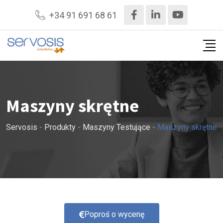
+34 91 691 68 61
Maszyny skrętne
Servosis
-
Produkty
-
Maszyny Testujące
-
Maszyny skrętne
Poproś o wycenę