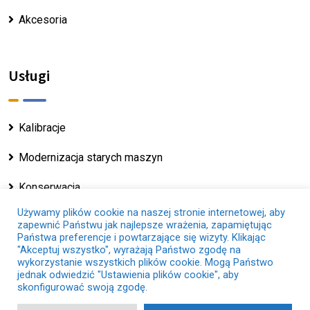
Akcesoria
Usługi
Kalibracje
Modernizacja starych maszyn
Konserwacja
Używamy plików cookie na naszej stronie internetowej, aby
zapewnić Państwu jak najlepsze wrażenia, zapamiętując
Państwa preferencje i powtarzające się wizyty. Klikając
"Akceptuj wszystko", wyrażają Państwo zgodę na
wykorzystanie wszystkich plików cookie. Mogą Państwo
Copyright © 2025 - Servosis.com |
Nota Prawna
|
jednak odwiedzić "Ustawienia plików cookie", aby
Polityka Dotycząca Plików Cookie
|
Polityka
skonfigurować swoją zgodę.
Prywatności