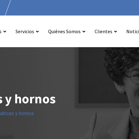
.
s
Servicios
Quiénes Somos
Clientes
Notic
s y hornos
áticas y hornos