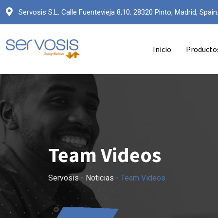
Ir
Servosis S.L. Calle Fuentevieja 8,10. 28320 Pinto, Madrid, Spain
al
contenido
Inicio
Producto
Team Videos
Servosis
-
Noticias
-
Team Videos