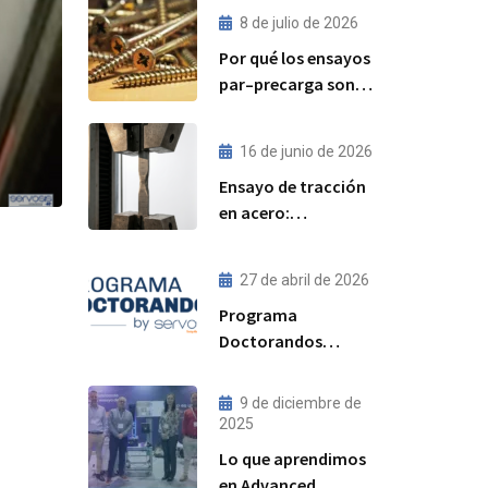
8 de julio de 2026
Por qué los ensayos
par–precarga son
cada vez más
importantes para el
16 de junio de 2026
rendimiento de las
Ensayo de tracción
uniones atornilladas
en acero:
estructurales
procedimiento,
norma ISO 6892-1 y
27 de abril de 2026
resultados
Programa
esperados
Doctorandos
Servosis: acceso a
ensayos de
9 de diciembre de
materiales y
2025
visibilidad para tu
Lo que aprendimos
tesis
en Advanced