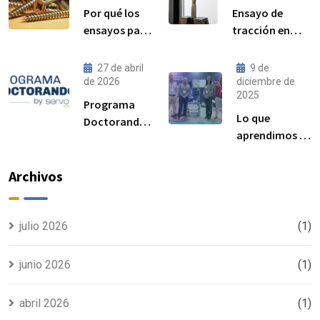
Por qué los
Ensayo de
ensayos par–
tracción en
precarga son
acero:
cada vez más
procedimiento,
27 de abril
9 de
importantes
norma ISO
de 2026
diciembre de
2025
para el
6892-1 y
Programa
rendimiento
resultados
Lo que
Doctorandos
de las
esperados
aprendimos en
Servosis:
uniones
Advanced
acceso a
atornilladas
Manufacturing
ensayos de
Archivos
estructurales
Madrid 2025
materiales y
visibilidad
para tu tesis
julio 2026
(1)
junio 2026
(1)
abril 2026
(1)