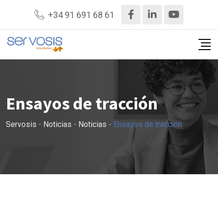
Ir
+34 91 691 68 61
al
contenido
Ensayos de tracción
Servosis
-
Noticias
-
Noticias
-
Ensayos de tracción