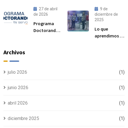
precarga son
acero:
cada vez más
procedimiento,
27 de abril
9 de
importantes
norma ISO
de 2026
diciembre de
2025
para el
6892-1 y
Programa
rendimiento
resultados
Lo que
Doctorandos
de las
esperados
aprendimos en
Servosis:
uniones
Advanced
acceso a
atornilladas
Manufacturing
ensayos de
Archivos
estructurales
Madrid 2025
materiales y
visibilidad
para tu tesis
julio 2026
(1)
junio 2026
(1)
abril 2026
(1)
diciembre 2025
(1)