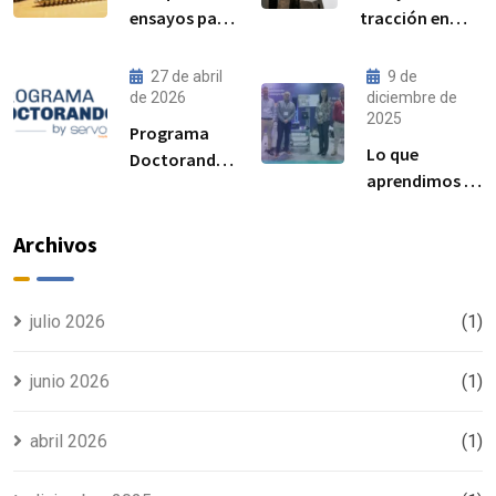
ensayos par–
tracción en
precarga son
acero:
cada vez más
procedimiento,
27 de abril
9 de
importantes
norma ISO
de 2026
diciembre de
2025
para el
6892-1 y
Programa
rendimiento
resultados
Lo que
Doctorandos
de las
esperados
aprendimos en
Servosis:
uniones
Advanced
acceso a
atornilladas
Manufacturing
ensayos de
Archivos
estructurales
Madrid 2025
materiales y
visibilidad
para tu tesis
julio 2026
(1)
junio 2026
(1)
abril 2026
(1)