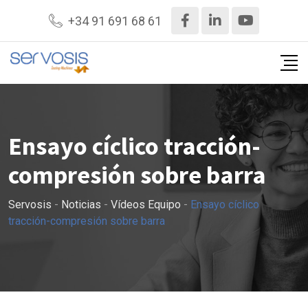
Ir
+34 91 691 68 61
al
contenido
Ensayo cíclico tracción-
compresión sobre barra
Servosis
-
Noticias
-
Vídeos Equipo
-
Ensayo cíclico
tracción-compresión sobre barra