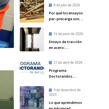
8 de julio de 2026
Por qué los ensayos
par–precarga son
cada vez más
importantes para el
16 de junio de 2026
rendimiento de las
Ensayo de tracción
uniones atornilladas
en acero:
estructurales
procedimiento,
norma ISO 6892-1 y
27 de abril de 2026
resultados
Programa
esperados
Doctorandos
Servosis: acceso a
ensayos de
9 de diciembre de
materiales y
2025
visibilidad para tu
Lo que aprendimos
tesis
en Advanced