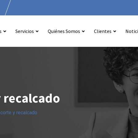
.
s
Servicios
Quiénes Somos
Clientes
Notic
y recalcado
corte y recalcado