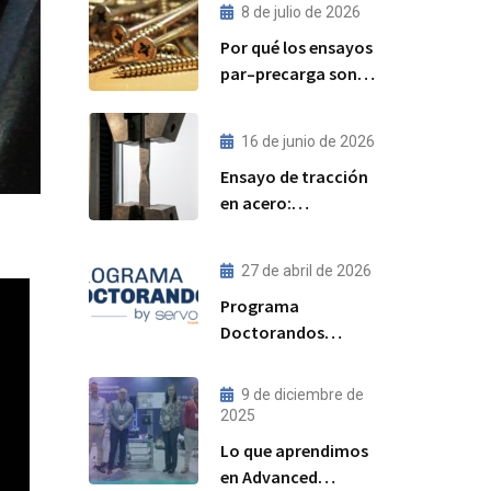
8 de julio de 2026
Por qué los ensayos
par–precarga son
cada vez más
importantes para el
16 de junio de 2026
rendimiento de las
Ensayo de tracción
uniones atornilladas
en acero:
estructurales
procedimiento,
norma ISO 6892-1 y
27 de abril de 2026
resultados
Programa
esperados
Doctorandos
Servosis: acceso a
ensayos de
9 de diciembre de
materiales y
2025
visibilidad para tu
Lo que aprendimos
tesis
en Advanced