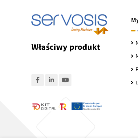
M
N
Właściwy produkt
N
P
D