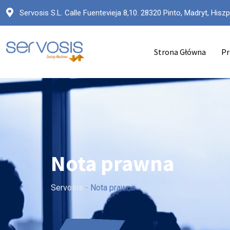
Servosis S.L. Calle Fuentevieja 8,10. 28320 Pinto, Madryt, Hiszp
Strona Główna
Pr
Nota prawna
Servosis
-
Nota prawna