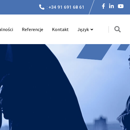
:
+34 91 691 68 61
alności
Referencje
Kontakt
Język