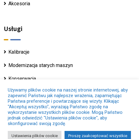
Akcesoria
Usługi
Kalibracje
Modernizacja starych maszyn
Konserwacja
Używamy plików cookie na naszej stronie internetowej, aby
zapewnić Państwu jak najlepsze wrażenia, zapamiętując
Państwa preferencje i powtarzające się wizyty. Klikając
"Akceptuj wszystko", wyrażają Państwo zgodę na
wykorzystanie wszystkich plików cookie. Mogą Państwo
Copyright © 2025 - Servosis.com |
Nota Prawna
|
jednak odwiedzić "Ustawienia plików cookie", aby
Polityka Dotycząca Plików Cookie
|
Polityka
skonfigurować swoją zgodę.
Prywatności
Ustawienia plików cookie
Proszę zaakceptować wszystkie