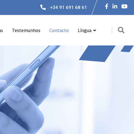
:
+34 91 691 68 61
as
Testemunhos
Contacto
Língua