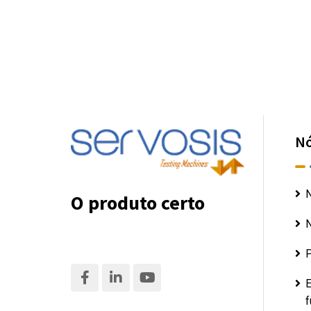
N
N
O produto certo
N
P
E
f