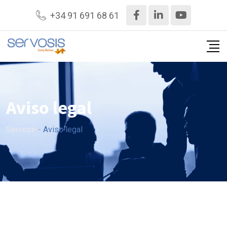
+34 91 691 68 61
Aviso legal
Servose
-
Aviso legal