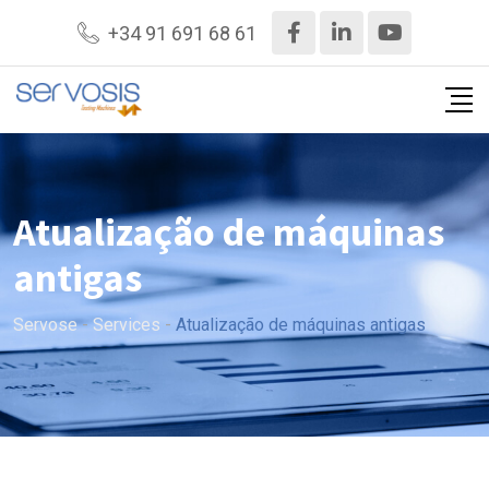
+34 91 691 68 61
Atualização de máquinas
antigas
Servose
-
Services
-
Atualização de máquinas antigas