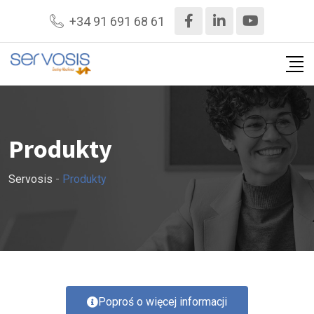
+34 91 691 68 61
Produkty
Servosis
-
Produkty
Poproś o więcej informacji