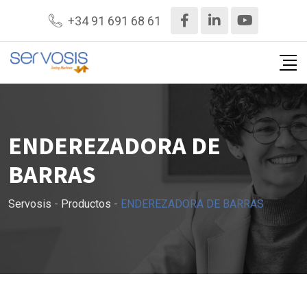
Ir
+34 91 691 68 61
al
contenido
ENDEREZADORA DE
BARRAS
Servosis
-
Productos
-
ENDEREZADORA DE BARRAS