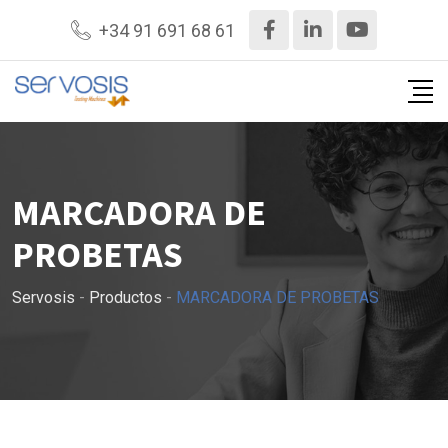
Ir
+34 91 691 68 61
al
contenido
MARCADORA DE
PROBETAS
Servosis
-
Productos
-
MARCADORA DE PROBETAS