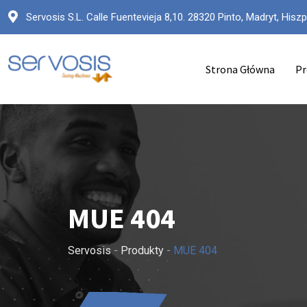
Przejdź
Servosis S.L. Calle Fuentevieja 8,10. 28320 Pinto, Madryt, Hiszp
do
treści
Strona Główna
Pr
MUE 404
Servosis
-
Produkty
-
MUE 404