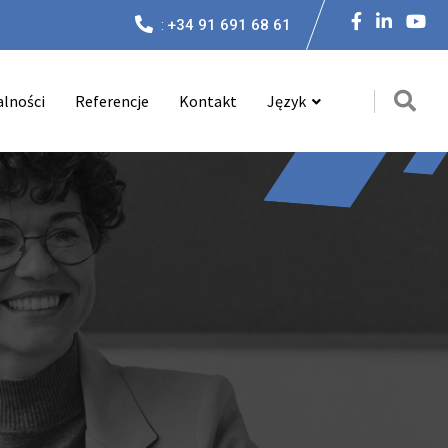
:
+34 91 691 68 61
alności
Referencje
Kontakt
Język