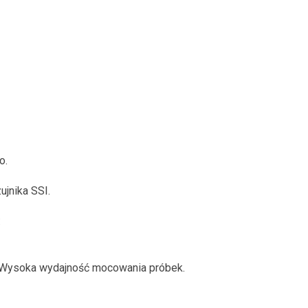
o.
jnika SSI.
:
. Wysoka wydajność mocowania próbek.