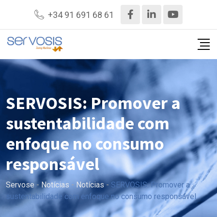
+34 91 691 68 61
SERVOSIS: Promover a
sustentabilidade com
enfoque no consumo
responsável
Servose
-
Notícias
-
Notícias
-
SERVOSIS: Promover a
sustentabilidade com enfoque no consumo responsável