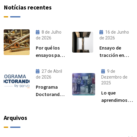
Notícias recentes
8 de Julho
16 de Junho
de 2026
de 2026
Por qué los
Ensayo de
ensayos par–
tracción en
precarga son
acero:
cada vez más
procedimiento,
27 de Abril
9 de
importantes
norma ISO
de 2026
Dezembro de
2025
para el
6892-1 y
Programa
rendimiento
resultados
Lo que
Doctorandos
de las
esperados
aprendimos en
Servosis:
uniones
Advanced
acceso a
atornilladas
Manufacturing
ensayos de
Arquivos
estructurales
Madrid 2025
materiales y
visibilidad