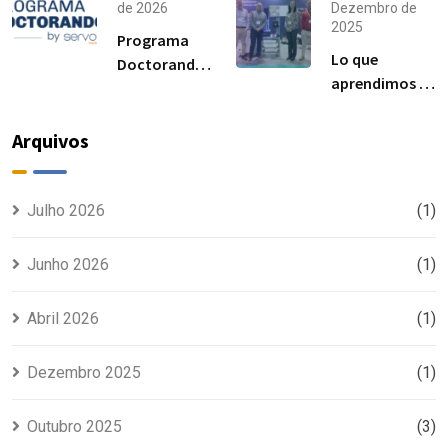
importantes
norma ISO
de 2026
Dezembro de
2025
para el
6892-1 y
Programa
rendimiento
resultados
Lo que
Doctorandos
de las
esperados
aprendimos en
Servosis:
uniones
Advanced
acceso a
atornilladas
Manufacturing
ensayos de
Arquivos
estructurales
Madrid 2025
materiales y
visibilidad
para tu tesis
Julho 2026
(1)
Junho 2026
(1)
Abril 2026
(1)
Dezembro 2025
(1)
Outubro 2025
(3)