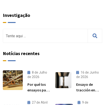
Investigação
Notícias recentes
8 de Julho
16 de Junho
de 2026
de 2026
Por qué los
Ensayo de
ensayos par–
tracción en
precarga son
acero:
cada vez más
procedimiento,
27 de Abril
9 de