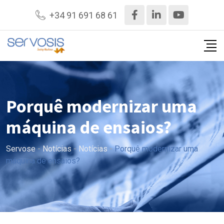
+34 91 691 68 61
Porquê modernizar uma
máquina de ensaios?
Servose
-
Notícias
-
Notícias
-
Porquê modernizar uma
máquina de ensaios?