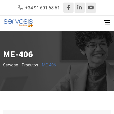
Saltar
+34 91 691 68 61
para
o
conteúdo
ME-406
Servose
-
Produtos
-
ME-406