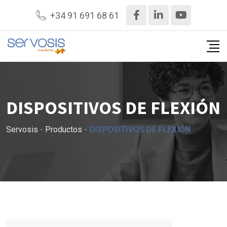
Ir
+34 91 691 68 61
al
contenido
DISPOSITIVOS DE FLEXIÓN
Servosis
-
Productos
-
DISPOSITIVOS DE FLEXIÓN