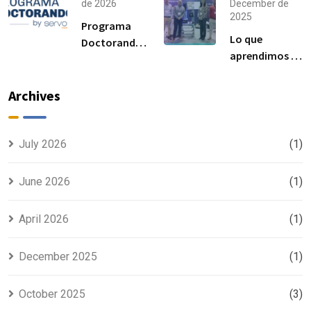
importantes
norma ISO
de 2026
December de
2025
para el
6892-1 y
Programa
rendimiento
resultados
Lo que
Doctorandos
de las
esperados
aprendimos en
Servosis:
uniones
Advanced
acceso a
atornilladas
Manufacturing
ensayos de
Archives
estructurales
Madrid 2025
materiales y
visibilidad
para tu tesis
July 2026
(1)
June 2026
(1)
April 2026
(1)
December 2025
(1)
October 2025
(3)