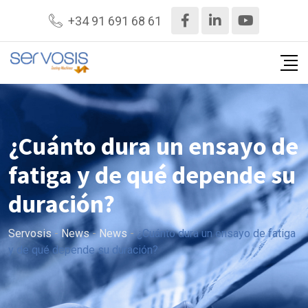
+34 91 691 68 61
¿Cuánto dura un ensayo de
fatiga y de qué depende su
duración?
Servosis
-
News
-
News
-
¿Cuánto dura un ensayo de fatiga
y de qué depende su duración?