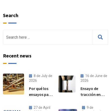
Search
Recent news
8 de July de
16 de June de
2026
2026
Por qué los
Ensayo de
ensayos par–
tracción en
precarga son
acero:
cada vez más
procedimiento,
27 de April
9 de